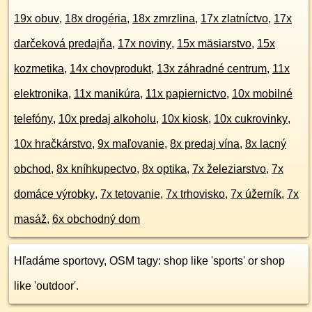
19x obuv
,
18x drogéria
,
18x zmrzlina
,
17x zlatníctvo
,
17x
darčeková predajňa
,
17x noviny
,
15x mäsiarstvo
,
15x
kozmetika
,
14x chovprodukt
,
13x záhradné centrum
,
11x
elektronika
,
11x manikúra
,
11x papiernictvo
,
10x mobilné
telefóny
,
10x predaj alkoholu
,
10x kiosk
,
10x cukrovinky
,
10x hračkárstvo
,
9x maľovanie
,
8x predaj vína
,
8x lacný
obchod
,
8x kníhkupectvo
,
8x optika
,
7x železiarstvo
,
7x
domáce výrobky
,
7x tetovanie
,
7x trhovisko
,
7x úžerník
,
7x
masáž
,
6x obchodný dom
Hľadáme sportovy, OSM tagy: shop like 'sports' or shop
like 'outdoor'.