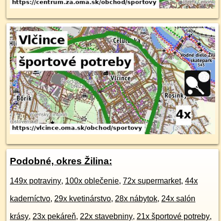
Podobné, okres Žilina:
149x potraviny
,
100x oblečenie
,
72x supermarket
,
44x
kaderníctvo
,
29x kvetinárstvo
,
28x nábytok
,
24x salón
krásy
,
23x pekáreň
,
22x stavebniny
,
21x športové potreby
,