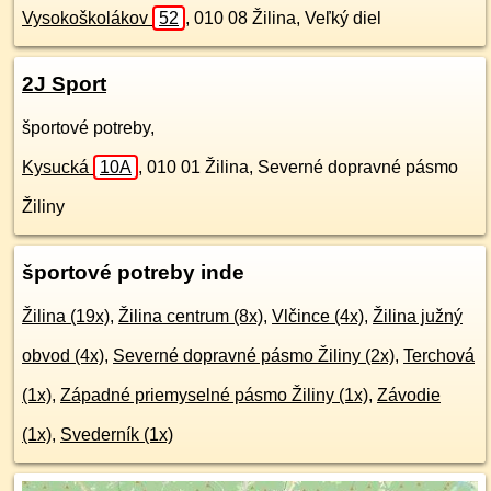
Vysokoškolákov
52
,
010 08
Žilina, Veľký diel
2J Sport
športové potreby,
Kysucká
10A
,
010 01
Žilina, Severné dopravné pásmo
Žiliny
športové potreby inde
Žilina (19x)
,
Žilina centrum (8x)
,
Vlčince (4x)
,
Žilina južný
obvod (4x)
,
Severné dopravné pásmo Žiliny (2x)
,
Terchová
(1x)
,
Západné priemyselné pásmo Žiliny (1x)
,
Závodie
(1x)
,
Svederník (1x)