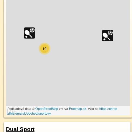
19
Podkladové dáta ©
OpenStreetMap
vrstva
Freemap.sk
, viac na
https://okres-
5 km
zilina.oma.sk/obchod/sportovy
Dual Sport