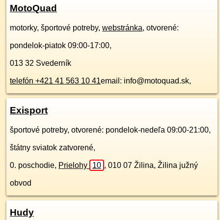
MotoQuad
motorky, športové potreby,
webstránka
, otvorené:
pondelok-piatok 09:00-17:00,
013 32
Svederník
telefón +421 41 563 10 41
email: info@motoquad.sk,
Exisport
športové potreby, otvorené: pondelok-nedeľa 09:00-21:00,
štátny sviatok zatvorené,
0. poschodie
,
Prielohy
10
,
010 07
Žilina, Žilina južný
obvod
Hudy