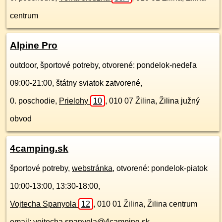
centrum
Alpine Pro
outdoor, športové potreby, otvorené: pondelok-nedeľa
09:00-21:00, štátny sviatok zatvorené,
0. poschodie
,
Prielohy
10
,
010 07
Žilina, Žilina južný
obvod
4camping.sk
športové potreby,
webstránka
, otvorené: pondelok-piatok
10:00-13:00, 13:30-18:00,
Vojtecha Spanyola
12
,
010 01
Žilina, Žilina centrum
email: vojtecha.spanyola@4camping.sk,