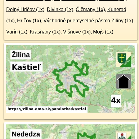
Dolný Hričov (1x)
,
Divinka (1x)
,
Čičmany (1x)
,
Kunerad
(1x)
,
Hričov (1x)
,
Východné priemyselné pásmo Žiliny (1x)
,
Varín (1x)
,
Krasňany (1x)
,
Višňové (1x)
,
Mojš (1x)