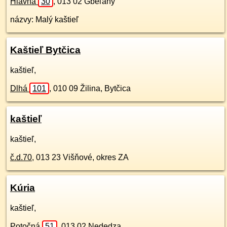
Hlavná
30
,
013 02
Gbeľany
názvy: Malý kaštieľ
Kaštieľ Bytčica
kaštieľ,
Dlhá
101
,
010 09
Žilina, Bytčica
kaštieľ
kaštieľ,
č.d.
70
,
013 23
Višňové, okres ZA
Kúria
kaštieľ,
Potočná
51
,
013 02
Nededza