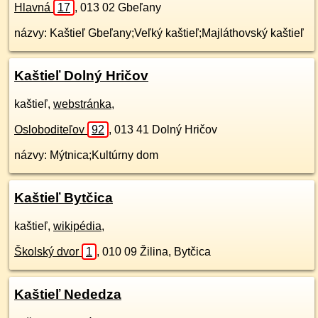
Hlavná
17
,
013 02
Gbeľany
názvy: Kaštieľ Gbeľany;Veľký kaštieľ;Majláthovský kaštieľ
Kaštieľ Dolný Hričov
kaštieľ,
webstránka
,
Osloboditeľov
92
,
013 41
Dolný Hričov
názvy: Mýtnica;Kultúrny dom
Kaštieľ Bytčica
kaštieľ,
wikipédia
,
Školský dvor
1
,
010 09
Žilina, Bytčica
Kaštieľ Nededza