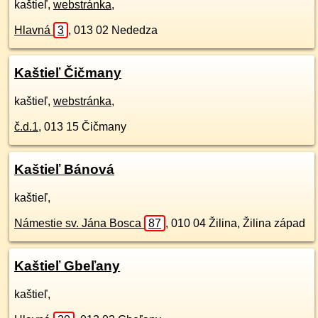
kaštieľ,
webstránka
,
Hlavná
3
,
013 02
Nededza
Kaštieľ Čičmany
kaštieľ,
webstránka
,
č.d.
1
,
013 15
Čičmany
Kaštieľ Bánová
kaštieľ,
Námestie sv. Jána Bosca
87
,
010 04
Žilina, Žilina západ
Kaštieľ Gbeľany
kaštieľ,