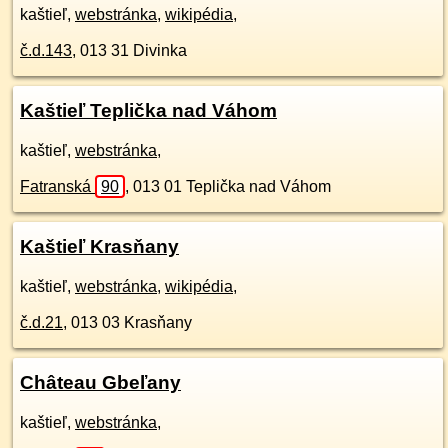
kaštieľ,
webstránka
,
wikipédia
,
č.d.
143
,
013 31
Divinka
Kaštieľ Teplička nad Váhom
kaštieľ,
webstránka
,
Fatranská
90
,
013 01
Teplička nad Váhom
Kaštieľ Krasňany
kaštieľ,
webstránka
,
wikipédia
,
č.d.
21
,
013 03
Krasňany
Château Gbeľany
kaštieľ,
webstránka
,