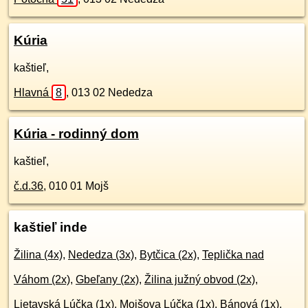
Kúria
kaštieľ,
Hlavná
8
,
013 02
Nededza
Kúria - rodinný dom
kaštieľ,
č.d.
36
,
010 01
Mojš
kaštieľ inde
Žilina (4x)
,
Nededza (3x)
,
Bytčica (2x)
,
Teplička nad
Váhom (2x)
,
Gbeľany (2x)
,
Žilina južný obvod (2x)
,
Lietavská Lúčka (1x)
,
Mojšova Lúčka (1x)
,
Bánová (1x)
,