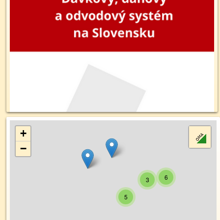
+
−
6
3
5