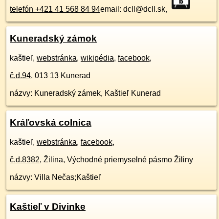
telefón +421 41 568 84 94
email: dcll@dcll.sk,
Kuneradský zámok
kaštieľ,
webstránka
,
wikipédia
,
facebook
,
č.d.
94
,
013 13
Kunerad
názvy: Kuneradský zámek, Kaštieľ Kunerad
Kráľovská colnica
kaštieľ,
webstránka
,
facebook
,
č.d.
8382
,
Žilina, Východné priemyselné pásmo Žiliny
názvy: Villa Nečas;Kaštieľ
Kaštieľ v Divinke