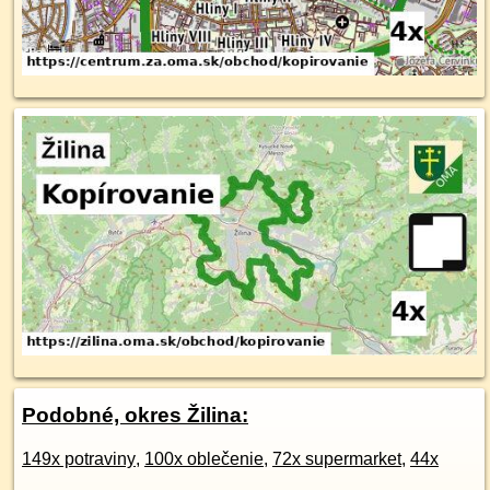
Podobné, okres Žilina:
149x potraviny
,
100x oblečenie
,
72x supermarket
,
44x