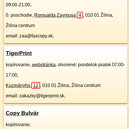
09:00-21:00,
0. poschodie
,
Romualda Zaymusa
4
,
010 01
Žilina,
Žilina centrum
email: zaa@faxcopy.sk,
TigerPrint
kopírovanie,
webstránka
, otvorené: pondelok-piatok 07:00-
17:00,
Kuzmányho
12
,
010 01
Žilina, Žilina centrum
email: zakazky@tigerprint.sk,
Copy Bulvár
kopírovanie,