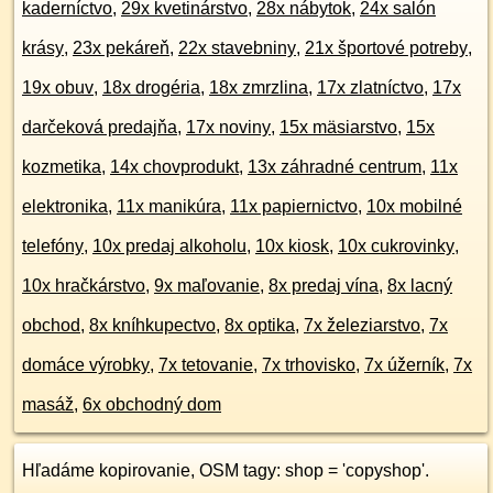
kaderníctvo
,
29x kvetinárstvo
,
28x nábytok
,
24x salón
krásy
,
23x pekáreň
,
22x stavebniny
,
21x športové potreby
,
19x obuv
,
18x drogéria
,
18x zmrzlina
,
17x zlatníctvo
,
17x
darčeková predajňa
,
17x noviny
,
15x mäsiarstvo
,
15x
kozmetika
,
14x chovprodukt
,
13x záhradné centrum
,
11x
elektronika
,
11x manikúra
,
11x papiernictvo
,
10x mobilné
telefóny
,
10x predaj alkoholu
,
10x kiosk
,
10x cukrovinky
,
10x hračkárstvo
,
9x maľovanie
,
8x predaj vína
,
8x lacný
obchod
,
8x kníhkupectvo
,
8x optika
,
7x železiarstvo
,
7x
domáce výrobky
,
7x tetovanie
,
7x trhovisko
,
7x úžerník
,
7x
masáž
,
6x obchodný dom
Hľadáme kopirovanie, OSM tagy: shop = 'copyshop'.